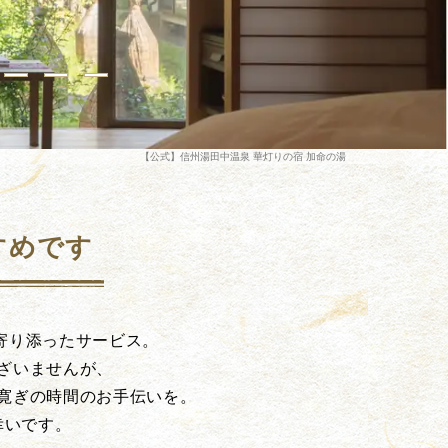
【公式】信州湯田中温泉 華灯りの宿 加命の湯
すめです
寄り添ったサービス。
ざいませんが、
寛ぎの時間のお手伝いを。
幸いです。