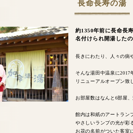
長命長寿の湯
約1350年前に長命長
名付けられ開湯した
長きにわたり、人々の病
そんな湯田中温泉に201
リニューアルオープン致
お部屋数はなんと6部屋
館内は和紙のアートラン
やさしいランプの光が彩
お花の名前がついた客室