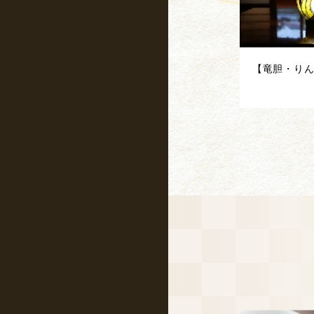
【竜胆・りん