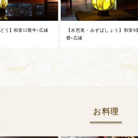
どう】和室12畳半+広縁
【水芭蕉・みずばしょう】和室8畳
畳+広縁
お料理