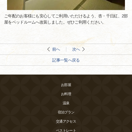
ご年配のお客様にも安心してご利用いただけるよう、杏・千日紅、2部
屋をベッドルームへ改装しました。ぜひご利用ください。
前へ
次へ
記事一覧へ戻る
お部屋
お料理
温泉
宿泊プラン
交通アクセス
ベストレート