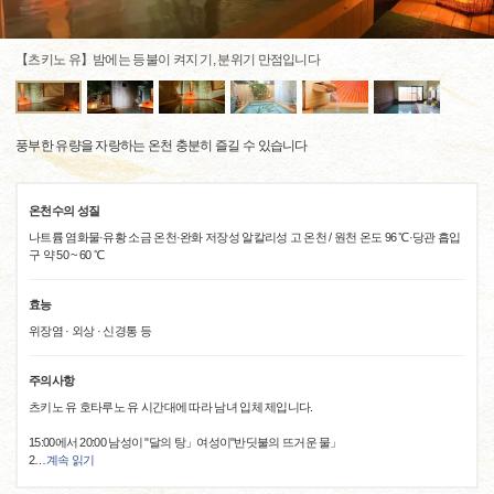
【츠키노 유】밤에는 등불이 켜지 기, 분위기 만점입니다
풍부한 유량을 자랑하는 온천 충분히 즐길 수 있습니다
온천수의 성질
나트륨 염화물·유황 소금 온천·완화 저장성 알칼리성 고 온천 / 원천 온도 96 ℃·당관 흡입
구 약 50 ~ 60 ℃
효능
위장염 · 외상 · 신경통 등
주의사항
츠키노 유 호타루노 유 시간대에 따라 남녀 입체 제입니다.
15:00에서 20:00 남성이 "달의 탕」여성이"반딧불의 뜨거운 물」
2
…
계속 읽기