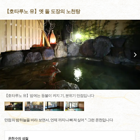
【호타루노 유】옛 돌 도장의 노천탕
【호타루노 유】밤에는 등불이 켜지 기, 분위기 만점입니다
만점의 밤하늘을 바라 보면서, 언제 까지나 빠져 싶어 *·그런 온천입니다
온천수의 성질