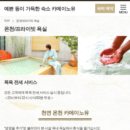
예쁜 등이 가득한 숙소 카메이노유
숙박 예약
MENU
TOP
온천/프라이빗 욕실
온천/프라이빗 욕실
목욕 전세 서비스
모든 고객에게 목욕 전세 서비스 실시 중입니다.
＜20시부터 22시 사이/30분 무료＞
천연 온천 카메이노유
"생명을 추가"로 불려진이 본 시설 옥내 욕실에서 휴식을 즐기십시오.