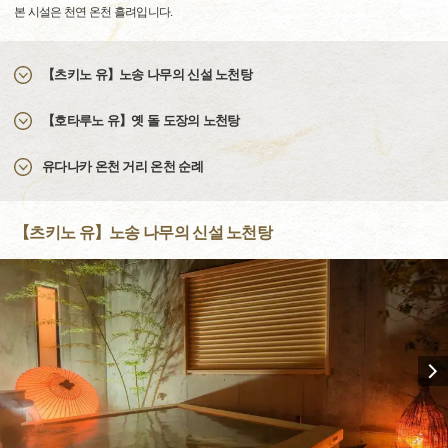
본 시설은 천연 온천 흘려입니다.
【츠키노 유】노송 나무의 신설 노천탕
【호타루노 유】옛 돌 도장의 노천탕
유다나카 온천 거리 온천 순례
【츠키노 유】노송 나무의 신설 노천탕