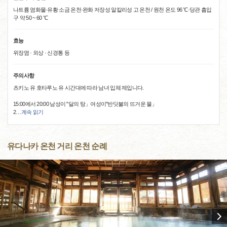
나트륨 염화물·유황 소금 온천·완화 저장성 알칼리성 고 온천 / 원천 온도 96 ℃·당관 흡입
구 약 50 ~ 60 ℃
효능
위장염 · 외상 · 신경통 등
주의사항
츠키노 유 호타루노 유 시간대에 따라 남녀 입체 제입니다.
15:00에서 20:00 남성이 "달의 탕」여성이"반딧불의 뜨거운 물」
2
…
계속 읽기
유다나카 온천 거리 온천 순례