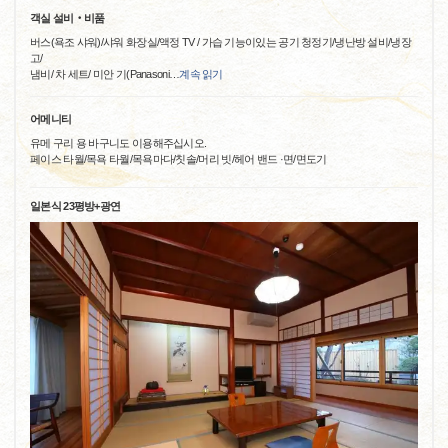
객실 설비‧비품
버스(욕조 샤워)/샤워 화장실/액정 TV / 가습 기능이있는 공기 청정기/냉난방 설비/냉장
고/
냄비/ 차 세트/ 미안 기(Panasoni
…
계속 읽기
어메니티
유메 구리 용 바구니도 이용해주십시오.
페이스 타월/목욕 타월/목욕마다/칫솔/머리 빗/헤어 밴드 ·면/면도기
일본식 23평방+광연