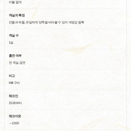
이불 깔개
객실의 특징
안뜰과 뒤뜰, 유일하게 양쪽을 바라볼 수 있어 개방감 듬뿍
객실 수
1실
흡연 여부
전 객실 금연
비고
Wifi 구비
체크인
15:00부터
체크아웃
～10:00