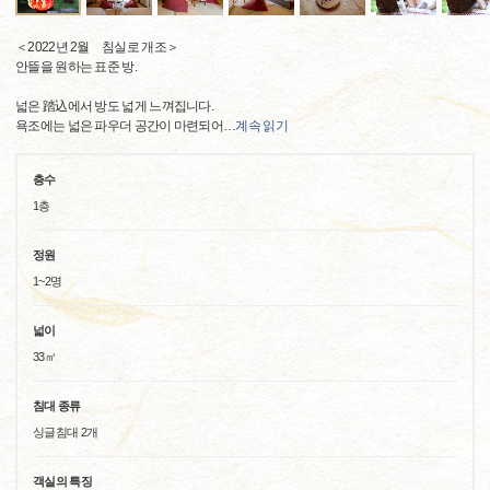
＜2022년 2월 침실로 개조＞
안뜰을 원하는 표준 방.
넓은 踏込에서 방도 넓게 느껴집니다.
욕조에는 넓은 파우더 공간이 마련되어
…
계속 읽기
층수
1층
정원
1~2명
넓이
33㎡
침대 종류
싱글침대 2개
객실의 특징