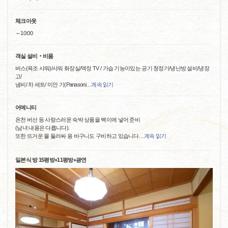
체크아웃
～10:00
객실 설비‧비품
버스(욕조 샤워)/샤워 화장실/액정 TV / 가습 기능이있는 공기 청정기/냉난방 설비/냉장
고/
냄비/ 차 세트/ 미안 기(Panasoni
…
계속 읽기
어메니티
온천 버선 등 사랑스러운 숙박 상품을 백이에 넣어 준비
(남녀 내용은 다릅니다).
또한 뜨거운 물 둘러싸 용 바구니도 구비하고 있습니다
…
계속 읽기
일본식 방 15평방+11평방+광연