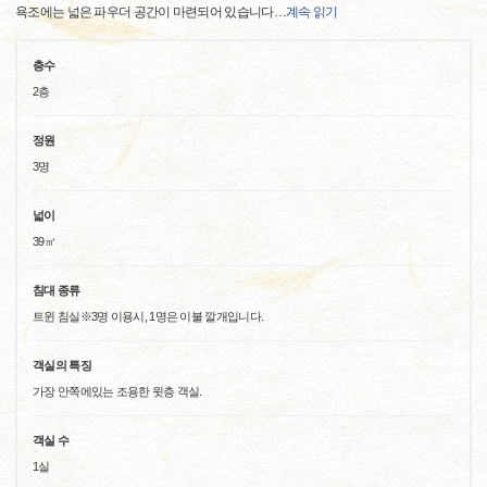
욕조에는 넓은 파우더 공간이 마련되어 있습니다
…
계속 읽기
층수
2층
정원
3명
넓이
39㎡
침대 종류
트윈 침실※3명 이용시, 1명은 이불 깔개입니다.
객실의 특징
가장 안쪽에있는 조용한 윗층 객실.
객실 수
1실