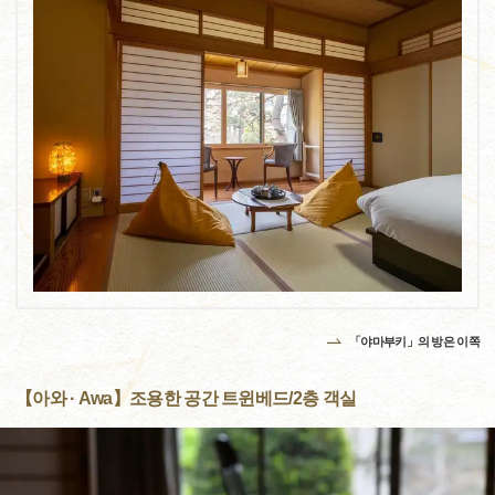
「야마부키」의 방은 이쪽
【아와 · Awa】조용한 공간 트윈베드/2층 객실