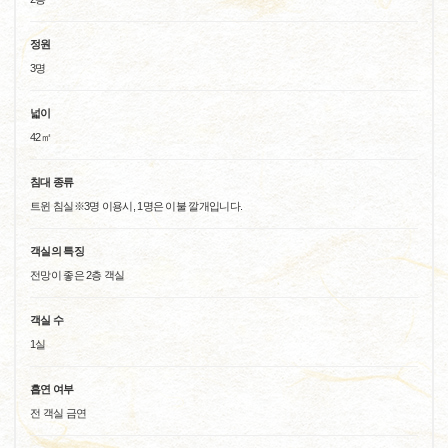
정원
3명
넓이
42㎡
침대 종류
트윈 침실※3명 이용시, 1명은 이불 깔개입니다.
객실의 특징
전망이 좋은 2층 객실
객실 수
1실
흡연 여부
전 객실 금연