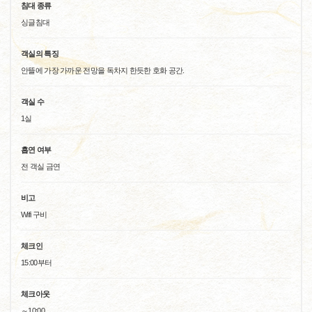
침대 종류
싱글침대
객실의 특징
안뜰에 가장 가까운 전망을 독차지 한듯한 호화 공간.
객실 수
1실
흡연 여부
전 객실 금연
비고
Wifi 구비
체크인
15:00부터
체크아웃
～10:00