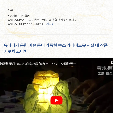
비고
■ 전시회, 다른 활동
2004 년, NHK 나가노 방송국, 주말의 달인 출연 키쿠치 코이치
2004 년, TSB TV 신슈, 따스한 우
…
계속 읽기
유다나카 온천 예쁜 등이 가득한 숙소 카메이노유 시설 내 작품
키쿠치 코이치