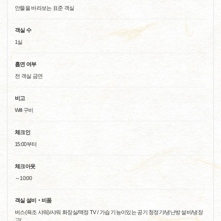
안뜰을 바라보는 표준 객실
객실 수
1실
흡연 여부
전 객실 금연
비고
Wifi 구비
체크인
15:00부터
체크아웃
～10:00
객실 설비‧비품
버스(욕조 샤워)/샤워 화장실/액정 TV / 가습 기능이있는 공기 청정기/냉난방 설비/냉장
고/