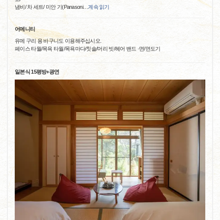
냄비/ 차 세트/ 미안 기(Panasoni
…
계속 읽기
어메니티
유메 구리 용 바구니도 이용해주십시오.
페이스 타월/목욕 타월/목욕마다/칫솔/머리 빗/헤어 밴드 ·면/면도기
일본식 15평방+광연