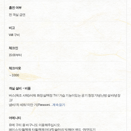
흡연 여부
전 객실 금연
비고
Wifi 구비
체크인
15:00부터
체크아웃
～10:00
객실 설비‧비품
버스(욕조 샤워)/샤워 화장실/액정 TV / 가습 기능이있는 공기 청정기/냉난방 설비/냉장
고/
냄비/ 차 세트/ 미안 기(Panasoni
…
계속 읽기
어메니티
유메 구리 용 바구니도 이용해주십시오.
페이스 타월/목욕 타월/목욕마다/칫솔/머리 빗/헤어 밴드 ·면/면도기