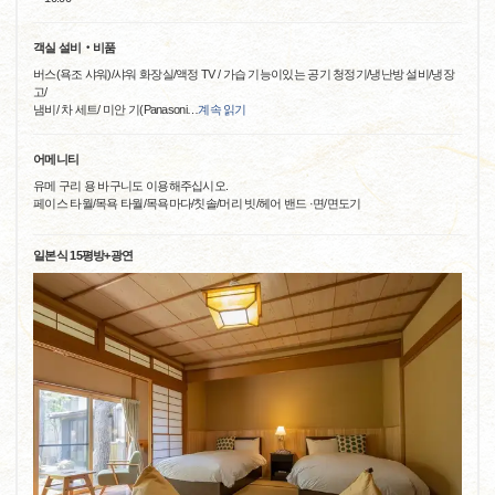
객실 설비‧비품
버스(욕조 샤워)/샤워 화장실/액정 TV / 가습 기능이있는 공기 청정기/냉난방 설비/냉장
고/
냄비/ 차 세트/ 미안 기(Panasoni
…
계속 읽기
어메니티
유메 구리 용 바구니도 이용해주십시오.
페이스 타월/목욕 타월/목욕마다/칫솔/머리 빗/헤어 밴드 ·면/면도기
일본식 15평방+광연