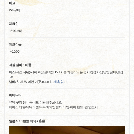
비고
Wifi 구비
체크인
15:00부터
체크아웃
～10:00
객실 설비‧비품
버스(욕조 샤워)/샤워 화장실/액정 TV / 가습 기능이있는 공기 청정기/냉난방 설비/냉장
고/
냄비/ 차 세트/ 미안 기(Panasoni
…
계속 읽기
어메니티
유메 구리 용 바구니도 이용해주십시오.
페이스 타월/목욕 타월/목욕마다/칫솔/머리 빗/헤어 밴드 ·면/면도기
일본식 18 평방 미터 + 広縁