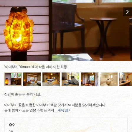
"야마부키"Yamabuki 의 싹을 이미지 한 화등
전망이 좋은 두 층의 객실.
야마부키 꽃을 표현한 야마부키 색깔 갓에서 여러분을 맞이하겠습니다.
물레 방아가 도는 연못과 램프 켜지
…
계속 읽기
층수
2층