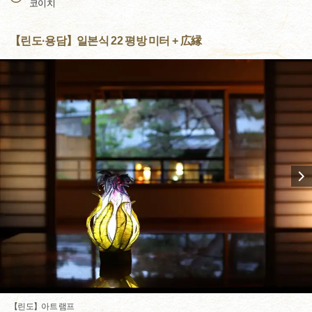
코이치
【린도·용담】일본식 22 평방 미터 + 広縁
【린도】아트 램프