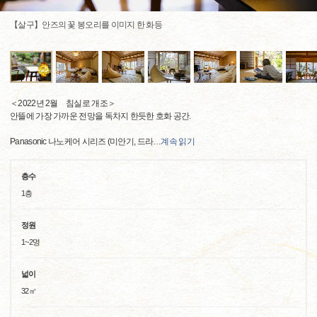
【살구】안즈의 꽃 봉오리를 이미지 한 화등
＜2022년 2월 침실로 개조＞
안뜰에 가장 가까운 전망을 독차지 한듯한 호화 공간.
Panasonic 나노케어 시리즈 (미안기, 드라
…
계속 읽기
층수
1층
정원
1~2명
넓이
32㎡