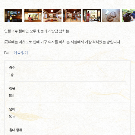
안뜰과 뒤뜰에만 모두 한눈에 개방감 넘치는.
広縁에는 마츠모토 민예 가구 의자를 비치 본 시설에서 가장 격식있는 방입니다.
Pan
…
계속 읽기
층수
1층
정원
5명
넓이
50㎡
침대 종류