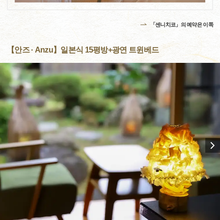
「센니치코」의 예약은 이쪽
【안즈 · Anzu】일본식 15평방+광연 트윈베드