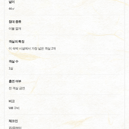
넓이
44㎡
침대 종류
이불 깔개
객실의 특징
이 숙박 시설에서 가장 넓은 객실 2개
객실 수
1실
흡연 여부
전 객실 금연
비고
Wifi 구비
체크인
15:00부터