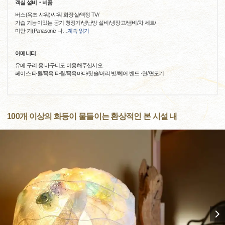
객실 설비‧비품
버스(욕조 샤워)/샤워 화장실/액정 TV/
가습 기능이있는 공기 청정기/냉난방 설비/냉장고/냄비/차 세트/
미안 기(Panasonic 나
…
계속 읽기
어메니티
유메 구리 용 바구니도 이용해주십시오.
페이스 타월/목욕 타월/목욕마다/칫솔/머리 빗/헤어 밴드 ·면/면도기
100개 이상의 화등이 물들이는 환상적인 본 시설 내