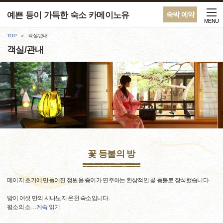
예쁜 등이 가득한 숙소 카메이노유
숙박 예약
MENU
TOP
객실/관내
객실/관내
꽃 등불의 방
메이지 초기에 만들어진 정원을 종이가 연주하는 환상적인 꽃 등불로 장식했습니다.
방이 여섯 만의 시나노지 온천 숙소입니다.
평소의 소
…
계속 읽기