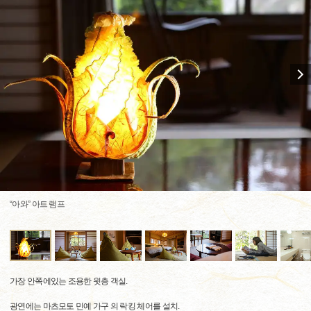
“아와” 아트 램프
가장 안쪽에있는 조용한 윗층 객실.
광연에는 마츠모토 민예 가구 의 락킹 체어를 설치.