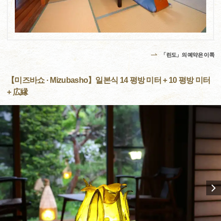
「린도」의 예약은 이쪽
【미즈바쇼 · Mizubasho】일본식 14 평방 미터 + 10 평방 미터
+ 広縁