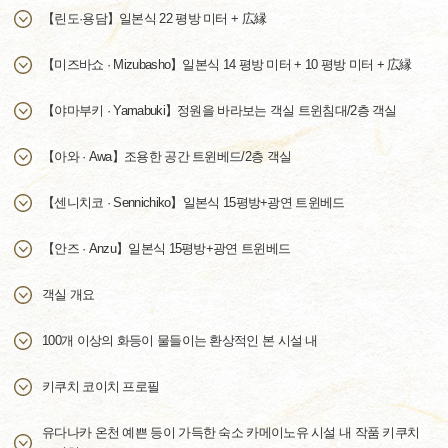
【린도·용담】일본식 22 평방 미터 + 広縁
【미즈바쇼 · Mizubasho】일본식 14 평방 미터 + 10 평방 미터 + 広縁
【야마부키 · Yamabuki】정원을 바라보는 객실 트윈침대/2층 객실
【아와 · Awa】조용한 공간 트윈베드/2층 객실
【센니치코 · Sennichiko】일본식 15평방+광연 트윈베드
【안즈 · Anzu】일본식 15평방+광연 트윈베드
객실 개요
100개 이상의 화등이 물들이는 환상적인 본 시설 내
키쿠치 코이치 프로필
유다나카 온천 예쁜 등이 가득한 숙소 카메이노유 시설 내 작품 키쿠치