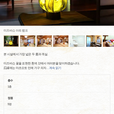
미즈바쇼 아트 램프
본 시설에서 가장 넓은 두 룸과 객실.
미즈바쇼 꽃을 표현한 흰색 갓에서 여러분을 맞이하겠습니다.
広縁에는 마츠모토 민예 가구 의자
…
계속 읽기
층수
1층
정원
5명