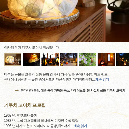
아카리 작가 키쿠치 코이치 작품입니다
다루는 등불은 일본의 전통 문화 인 수제 와시(일본 종이) 사용한 아트 램프.
국내에서 생산되는 물건 중에서도 키타신슈 키지마다이라무라
…
계속 읽기
유다나카 온천, 예쁜 등이 가득한 숙소, 카메이노유, 본 시설의 삽화 키쿠치 코이치
키쿠치 코이치 프로필
1962 년, 후쿠오카 출생
1988 년, 보석 디스플레이 회사에서 디자인 수석 담당
1996 년 나가노 현 키지마다이라 공방,樹久林Ki
…
계속 읽기