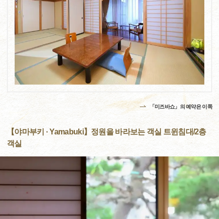
「미즈바쇼」의 예약은 이쪽
【야마부키 · Yamabuki】정원을 바라보는 객실 트윈침대/2층
객실