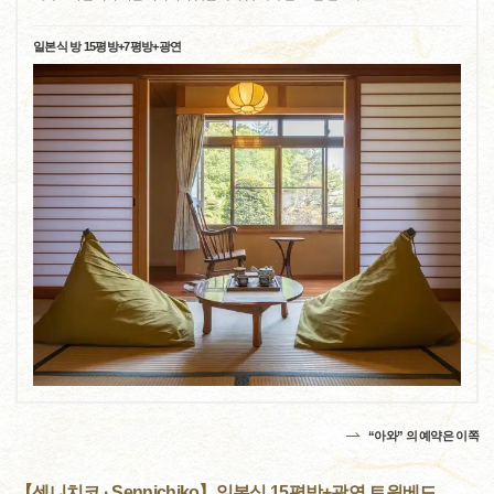
일본식 방 15평방+7평방+광연
“아와” 의 예약은 이쪽
【센니치코 · Sennichiko】일본식 15평방+광연 트윈베드