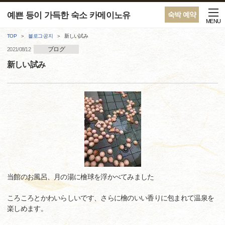
예쁜 등이 가득한 숙소 카메이노유
숙박 예약
MENU
TOP
블로그·공지
新しい試み
ブログ
2021/08/12
新しい試み
当館のお風呂、月の湯に檜球を浮かべてみました
ころころとかわいらしいです、さらに檜のいい香りに包まれて温泉を
楽しめます。