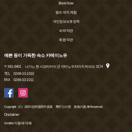
Book Now
램프 제작 체험
개인정보보호정책
숙박 약관
회원 약관
예쁜 등이 가득한 숙소 카메이노유
〒
381-0401
나가노 현 시모타카이 군 야마노우치마치 히라오 3174
TEL
0269-33-1010
FAX
0269-33-1011
Copyright（C）2025 信州湯田中温泉 華灯りの宿 加命の湯 All Reserved.
Disclaimer
cookie 이용에 대해