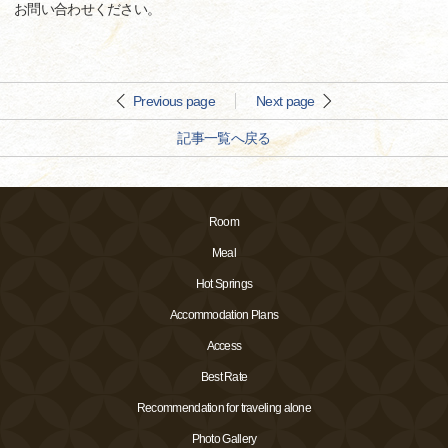
お問い合わせください。
Previous page
Next page
記事一覧へ戻る
Room
Meal
Hot Springs
Accommodation Plans
Access
Best Rate
Recommendation for traveling alone
Photo Gallery