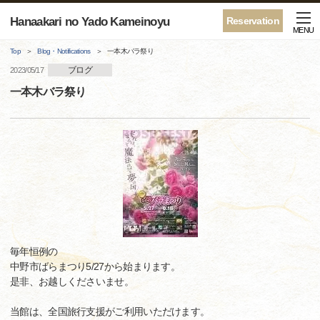
Hanaakari no Yado Kameinoyu
Reservation
MENU
Top
Blog・Notifications
一本木バラ祭り
ブログ
2023/05/17
一本木バラ祭り
毎年恒例の
中野市ばらまつり5/27から始まります。
是非、お越しくださいませ。
当館は、全国旅行支援がご利用いただけます。