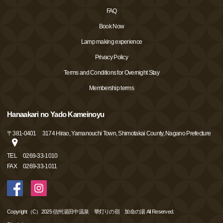
FAQ
Book Now
Lamp making experience
Privacy Policy
Terms and Conditions for Overnight Stay
Membership terms
Hanaakari no Yado Kameinoyu
〒
381-0401
3174 Hirao, Yamanouchi Town, Shimotakai County, Nagano Prefecture
TEL
0269-33-1010
FAX
0269-33-1011
Copyright（C）2025 信州湯田中温泉 華灯りの宿 加命の湯 All Reserved.